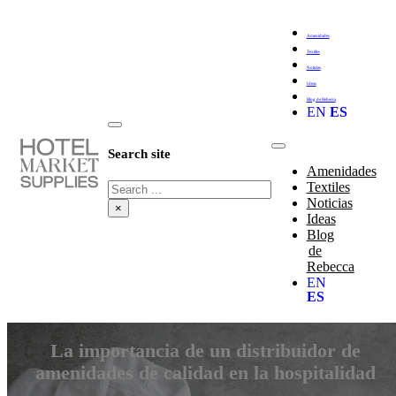
Amenidades
Textiles
Noticias
Ideas
Blog de Rebecca
EN
ES
Search site
Amenidades
Search
Textiles
Noticias
×
Ideas
Blog
de
Rebecca
EN
ES
La importancia de un distribuidor de
amenidades de calidad en la hospitalidad