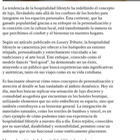
La tendencia de la hospitalidad lifestyle ha redefinido el concepto
de lujo, llevándolo más allá de los confines de los hoteles para
integrarse en los espacios personales. Esta corriente, que ha
ganado popularidad gracias a su enfoque en la personalización y
la conexión con la cultura local, está transformando la manera en
que percibimos el confort y el bienestar en nuestros hogares.
Según un artículo publicado en
Luxury Tribune
, la hospitalidad
lifestyle se caracteriza por ofrecer a los huéspedes un entorno
relajado, personalizado y estrechamente vinculado a las
tradiciones y al arte local. Este enfoque, conocido como el
modelo francés “feel-good”, ha demostrado ser un éxito,
atrayendo a un público que busca experiencias más significativas
y auténticas, tanto en sus viajes como en su vida cotidiana.
Es fascinante observar cómo estos conceptos de personalización y
atención al detalle se han trasladado al ámbito doméstico. Hoy en
día, muchos buscan replicar esa sensación de lujo discreto y
comodidad acogedora que encuentran en los hoteles boutique,
utilizando elementos que no solo embellecen su espacio, sino que
también contribuyen a su bienestar general. La integración de
materiales naturales, como los textiles de bamboo y tencel, es un
claro ejemplo de cómo podemos traer esa experiencia de
hospitalidad lifestyle a nuestro día a día. Estos tejidos, conocidos
por su suavidad, durabilidad y sostenibilidad, permiten crear un
ambiente que es tan funcional como estéticamente placentero.