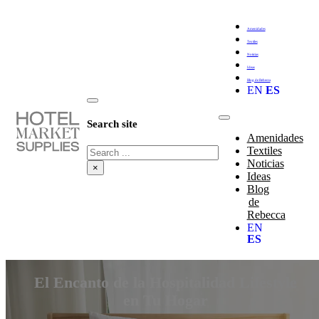
Amenidades
Textiles
Noticias
Ideas
Blog de Rebecca
EN
ES
Search site
Amenidades
Search
Textiles
Noticias
×
Ideas
Blog
de
Rebecca
EN
ES
El Encanto de la Hospitalidad Lifestyle
en Tu Hogar