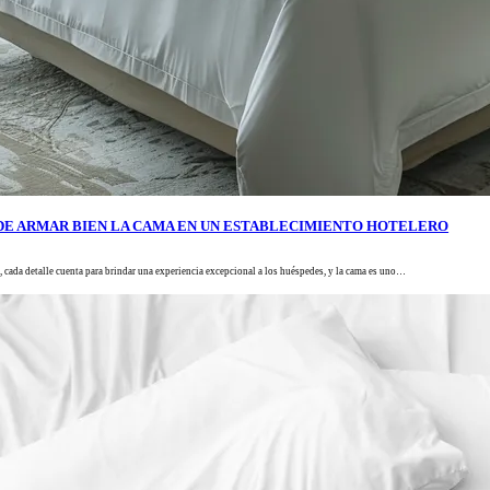
DE ARMAR BIEN LA CAMA EN UN ESTABLECIMIENTO HOTELERO
 cada detalle cuenta para brindar una experiencia excepcional a los huéspedes, y la cama es uno…