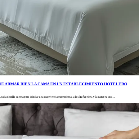
DE ARMAR BIEN LA CAMA EN UN ESTABLECIMIENTO HOTELERO
 cada detalle cuenta para brindar una experiencia excepcional a los huéspedes, y la cama es uno…