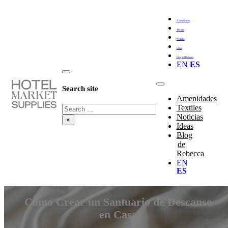
Amenidades
Textiles
Noticias
Ideas
Blog de Rebecca
EN
ES
Search site
Amenidades
Search
Textiles
Noticias
×
Ideas
Blog
de
Rebecca
EN
ES
Cómo Crear un Santuario de Descanso
en Casa