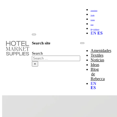
Amenidades
Textiles
Noticias
Ideas
Blog de Rebecca
EN
ES
Search site
Amenidades
Search
Textiles
Noticias
×
Ideas
Blog
de
Rebecca
EN
ES